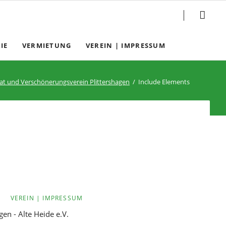
Navigation
IE
VERMIETUNG
VEREIN | IMPRESSUM
überspringen
t und Verschönerungsverein Plittershagen
Include Elements
VEREIN | IMPRESSUM
n - Alte Heide e.V.